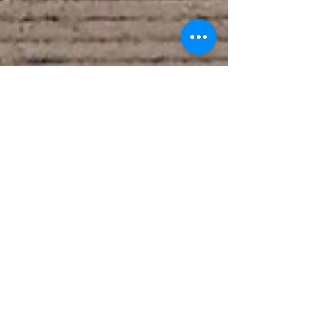
spiritspace
8. Apr. 2025
2 Min. Lesezeit
Sei kein Realist!
Sei kein Realist! Zuversicht als die neue Hoffnung
„Bleib realistisch!“ – ein scheinbar kluger
Ratschlag in unsicheren Zeiten. Doch genau...